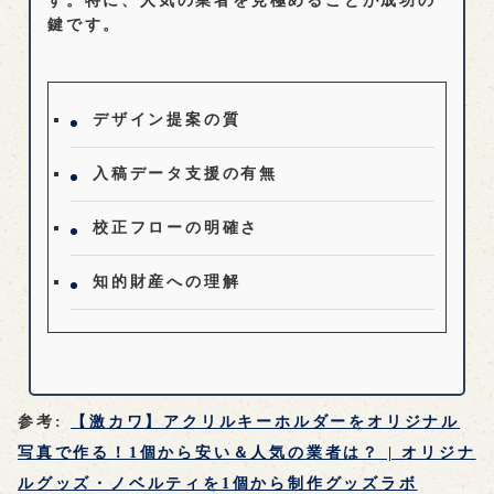
す。特に、
人気
の業者を見極めることが成功の
鍵です。
デザイン提案の質
入稿データ支援の有無
校正フローの明確さ
知的財産への理解
参考:
【激カワ】アクリルキーホルダーをオリジナル
写真で作る！1個から安い＆人気の業者は？ | オリジナ
ルグッズ・ノベルティを1個から制作グッズラボ