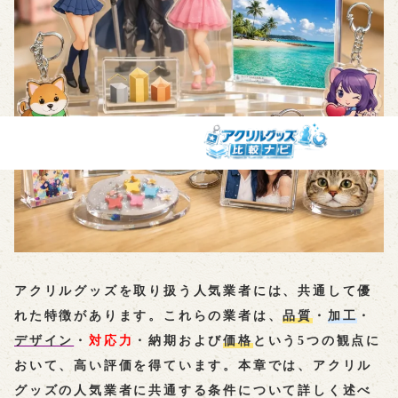
アクリルグッズを取り扱う人気業者には、共通して優
れた特徴があります。これらの業者は、
品質
・
加工
・
デザイン
・
対応力
・
納期
および
価格
という5つの観点に
おいて、高い評価を得ています。本章では、アクリル
グッズの人気業者に共通する条件について詳しく述べ