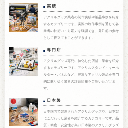
実績
アクリルグッズ業者の制作実績や納品事例を紹介
するカテゴリーです。実際の制作事例を通じて各
業者の技術力・対応力を確認でき、発注前の参考
として役立てることができます。
専門店
アクリルグッズ専門に特化した店舗・業者を紹介
するカテゴリーです。アクリルスタンド・キーホ
ルダー・パネルなど、豊富なアクリル製品を専門
的に取り扱う業者の詳細情報をご覧いただけま
す。
日本製
日本国内で製造されたアクリルグッズや、日本製
にこだわった業者を紹介するカテゴリーです。品
質・精度・安全性が高い日本製のアクリルグッズ