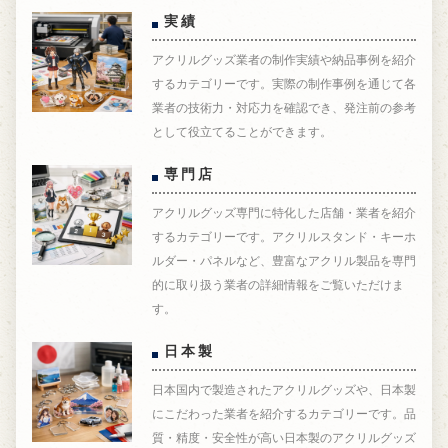
実績
アクリルグッズ業者の制作実績や納品事例を紹介
するカテゴリーです。実際の制作事例を通じて各
業者の技術力・対応力を確認でき、発注前の参考
として役立てることができます。
専門店
アクリルグッズ専門に特化した店舗・業者を紹介
するカテゴリーです。アクリルスタンド・キーホ
ルダー・パネルなど、豊富なアクリル製品を専門
的に取り扱う業者の詳細情報をご覧いただけま
す。
日本製
日本国内で製造されたアクリルグッズや、日本製
にこだわった業者を紹介するカテゴリーです。品
質・精度・安全性が高い日本製のアクリルグッズ